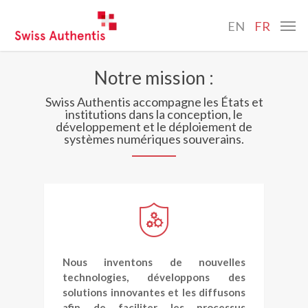
Skip
Menu
to
EN
FR
main
content
Notre mission :
Swiss Authentis accompagne les États et
institutions dans la conception, le
développement et le déploiement de
systèmes numériques souverains.
Nous inventons de nouvelles
technologies, développons des
solutions innovantes et les diffusons
afin de faciliter les processus