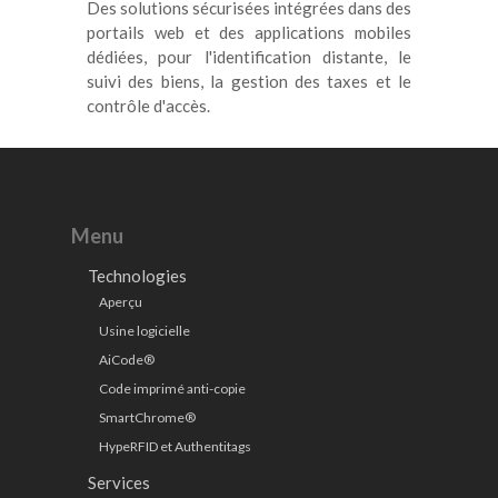
Des solutions sécurisées intégrées dans des
portails web et des applications mobiles
dédiées, pour l'identification distante, le
suivi des biens, la gestion des taxes et le
contrôle d'accès.
Menu
Technologies
Aperçu
Usine logicielle
AiCode®
Code imprimé anti-copie
SmartChrome®
HypeRFID et Authentitags
Services