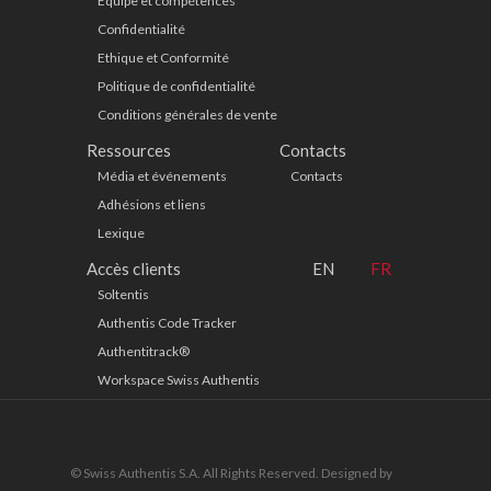
Equipe et compétences
Confidentialité
Ethique et Conformité
Politique de confidentialité
Conditions générales de vente
Ressources
Contacts
Média et événements
Contacts
Adhésions et liens
Lexique
Accès clients
EN
FR
Soltentis
Authentis Code Tracker
Authentitrack®
Workspace Swiss Authentis
© Swiss Authentis S.A. All Rights Reserved. Designed by