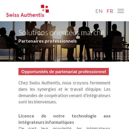
Skip
Menu
to
EN
FR
main
content
Solutions orientées marché
Partenaires professionnels
Opportunités de partenariat professionnel
Chez Swiss Authentis, nous croyons fermement
dans les synergies et le travail d’équipe. Les
demandes de coopération venant d’intégrateurs
sont les bienvenues.
Licence de notre technologie aux
intégrateurs informatiques
De part leur proximité, les intégrateurs