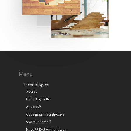
Menu
Technologies
Aperçu
Usine logicielle
AiCode®
Code imprimé anti-copie
SmartChrome®
HypeRFID et Authentitags