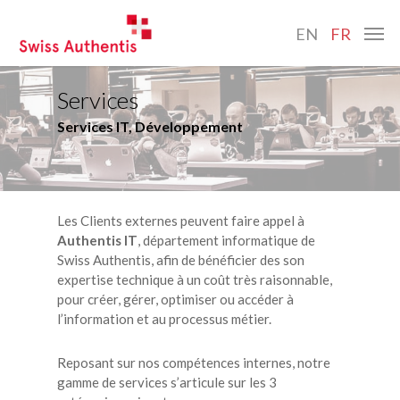
Skip
Menu
to
EN
FR
main
content
Services
Services IT, Développement
Les Clients externes peuvent faire appel à
Authentis IT
, département informatique de
Swiss Authentis, afin de bénéficier des son
expertise technique à un coût très raisonnable,
pour créer, gérer, optimiser ou accéder à
l’information et au processus métier.
Reposant sur nos compétences internes, notre
gamme de services s’articule sur les 3